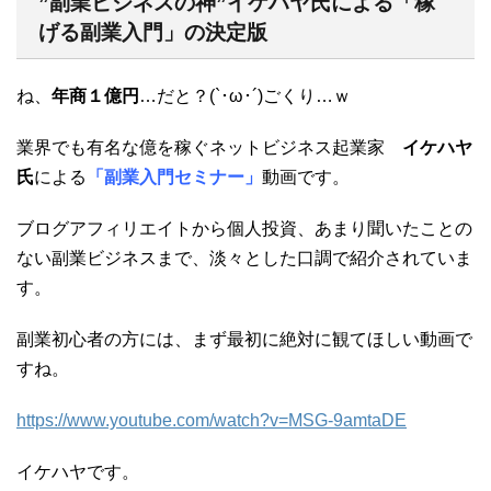
”副業ビジネスの神”イケハヤ氏による「稼
げる副業入門」の決定版
ね、
年商１億円
…だと？(`･ω･´)ごくり…ｗ
業界でも有名な億を稼ぐネットビジネス起業家
イケハヤ
氏
による
「副業入門セミナー」
動画です。
ブログアフィリエイトから個人投資、あまり聞いたことの
ない副業ビジネスまで、淡々とした口調で紹介されていま
す。
副業初心者の方には、まず最初に絶対に観てほしい動画で
すね。
https://www.youtube.com/watch?v=MSG-9amtaDE
イケハヤです。