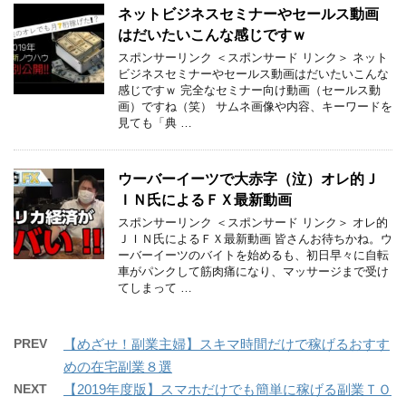
ネットビジネスセミナーやセールス動画
はだいたいこんな感じですｗ
スポンサーリンク ＜スポンサード リンク＞ ネット
ビジネスセミナーやセールス動画はだいたいこんな
感じですｗ 完全なセミナー向け動画（セールス動
画）ですね（笑） サムネ画像や内容、キーワードを
見ても「典 …
ウーバーイーツで大赤字（泣）オレ的Ｊ
ＩＮ氏によるＦＸ最新動画
スポンサーリンク ＜スポンサード リンク＞ オレ的
ＪＩＮ氏によるＦＸ最新動画 皆さんお待ちかね。ウ
ーバーイーツのバイトを始めるも、初日早々に自転
車がパンクして筋肉痛になり、マッサージまで受け
てしまって …
PREV
【めざせ！副業主婦】スキマ時間だけで稼げるおすす
めの在宅副業８選
NEXT
【2019年度版】スマホだけでも簡単に稼げる副業ＴＯ