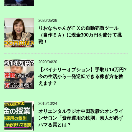
2020/05/29
りおなちゃんがＦＸの自動売買ツール
（自作ＥＡ）に現金300万円を賭けて挑
戦！
2020/04/20
【バイナリーオプション】手取り14万円?
今の生活から一発逆転できる稼ぎ方を教
えます？
2019/10/24
オリエンタルラジオ中田敦彦のオンライ
ンサロン「資産運用の鉄則」素人が必ず
ハマる罠とは？