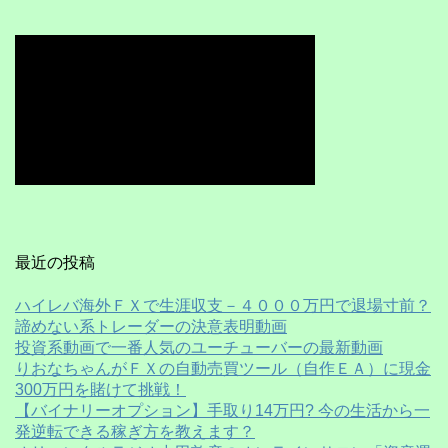
最近の投稿
ハイレバ海外ＦＸで生涯収支－４０００万円で退場寸前？
諦めない系トレーダーの決意表明動画
投資系動画で一番人気のユーチューバーの最新動画
りおなちゃんがＦＸの自動売買ツール（自作ＥＡ）に現金
300万円を賭けて挑戦！
【バイナリーオプション】手取り14万円? 今の生活から一
発逆転できる稼ぎ方を教えます？