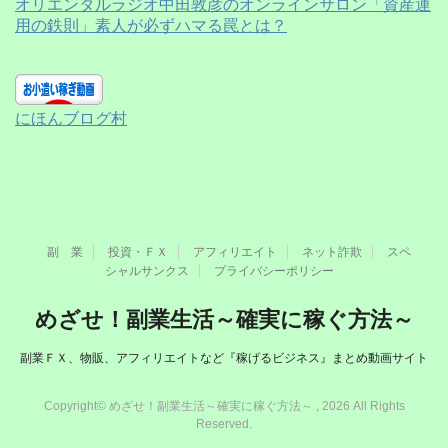
オリエンタルラジオ中田敦彦のオンラインサロン「資産運
用の鉄則」素人が必ずハマる罠とは？
にほんブログ村
副 業
投資・ＦＸ
アフィリエイト
ネット詐欺
スペ
シャルサンクス
プライバシーポリシー
めざせ！副業生活～確実に稼ぐ方法～
副業ＦＸ、物販、アフィリエイトなど『稼げるビジネス』まとめ動画サイト
Copyright© めざせ！副業生活～確実に稼ぐ方法～ , 2026 All Rights
Reserved.