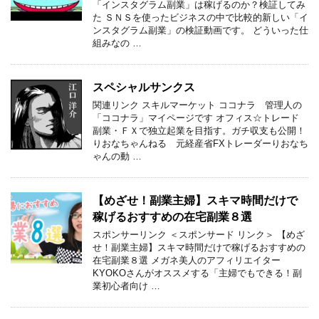
「インスタグラム副業」は稼げるのか？検証してみ
た ＳＮＳを使ったビジネスの中で比較的新しい「イ
ンスタグラム副業」の検証動画です。 どういった仕
組みなの …
スペシャルサンクス
関連リンク スキルマーケット ココナラ 管理人の
「ココナラ」マイページです オフィス☆トレード
副業・ＦＸで独立起業を目指す。ガチ収支も公開！
りおなちゃんねる 元経産省FXトレーダーりおなち
ゃんの動 …
【めざせ！副業主婦】スキマ時間だけで
稼げるおすすめの在宅副業８選
スポンサーリンク ＜スポンサード リンク＞ 【めざ
せ！副業主婦】スキマ時間だけで稼げるおすすめの
在宅副業８選 メガネ美人のアフィリエイター
KYOKOさんがオススメする「主婦でもできる！副
業初心者向け …